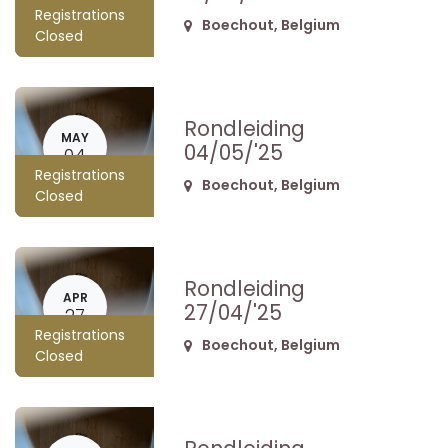
Registrations
Boechout
,
Belgium
Closed
Rondleiding
MAY
04/05/'25
04
Registrations
Boechout
,
Belgium
Closed
Rondleiding
APR
27/04/'25
27
Registrations
Boechout
,
Belgium
Closed