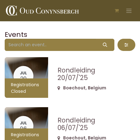
Skip to Content
Events
Rondleiding
JUL
20/07/'25
20
Registrations
Boechout
,
Belgium
Closed
Rondleiding
JUL
06/07/'25
06
Registrations
Boechout
,
Belgium