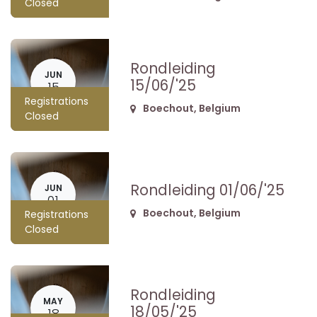
Closed
Rondleiding
JUN
15/06/'25
15
Registrations
Boechout
,
Belgium
Closed
Rondleiding 01/06/'25
JUN
01
Boechout
,
Belgium
Registrations
Closed
Rondleiding
MAY
18/05/'25
18