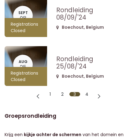
Rondleiding
SEPT
08/09/'24
08
Registrations
Boechout
,
Belgium
Closed
Rondleiding
AUG
25/08/'24
25
Registrations
Boechout
,
Belgium
Closed
1
2
3
4
Groepsrondleiding
Krijg een
kijkje achter de schermen
van het domein en