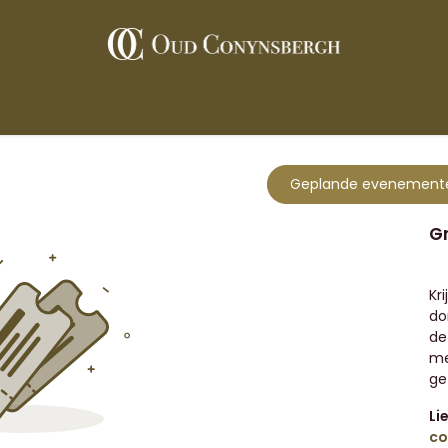
De wijnen
Wijngaard
Restaurants
Contact
Pers
Geplande evenemen
G
Kr
do
de
me
ge
Li
co