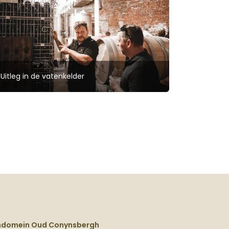
Uitleg in de vatenkelder
ndomein Oud Conynsbergh