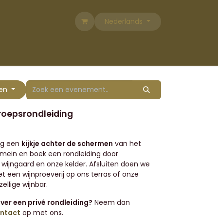
Nederlands
ten
roepsrondleiding
ijg een
kijkje achter de schermen
van het
mein en boek een rondleiding door
 wijngaard en onze kelder. Afsluiten doen we
t een wijnproeverij op ons terras of onze
zellige wijnbar.
ever een privé rondleiding?
Neem dan
ntact
op met ons.