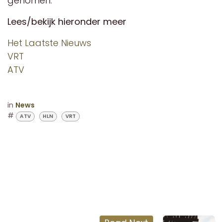
genomen.
Lees/bekijk hieronder meer
Het Laatste Nieuws
VRT
ATV
in
News
#
ATV
HLN
VRT