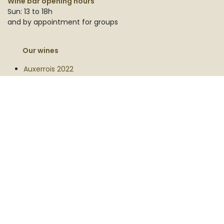
Wine bar opening hours
Sun: 13 to 18h
and by appointment for groups
Our wines
Auxerrois 2022
Auxerrois Acacia 2020
Auxerrois Belgian Oak 2022
Auxerrois Taille 2024
Chardonnay 2023
Muscat 2023
Rosé Parel 2021
Rosé Parel 2023
Parel Chardonnay 2022
Pinot Blanc 2022
Pinot Hoevere Veld 2022
Pinot Noir 2023
Field Blend 2024
Gamay 2025