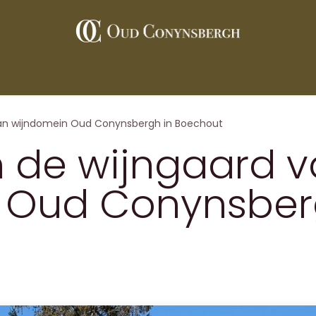
 Wines
Vineyard
Partners
Contact
Press
van wijndomein Oud Conynsbergh in Boechout
 de wijngaard 
 Oud Conynsber