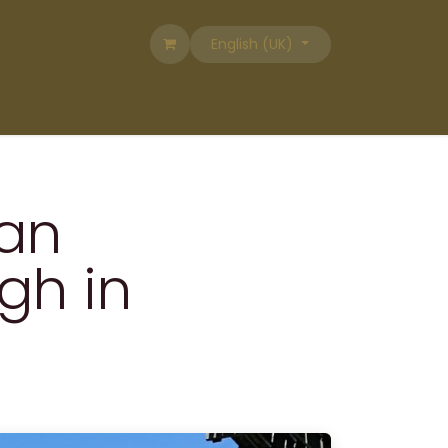
English (UK)
van
gh in