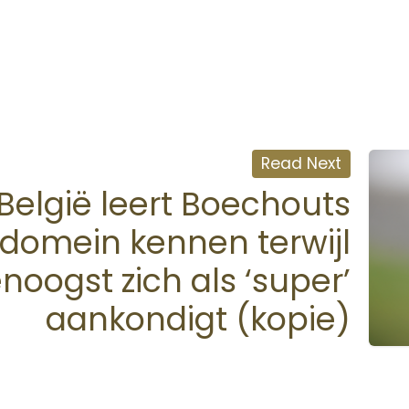
Read Next
België leert Boechouts
ndomein kennen terwijl
noogst zich als ‘super’
aankondigt (kopie)