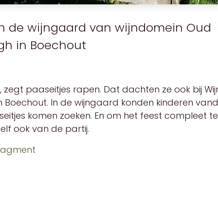
n de wijngaard van wijndomein Oud
gh in Boechout
t, zegt paaseitjes rapen. Dat dachten ze ook bij W
n Boechout. In de wijngaard konden kinderen va
seitjes komen zoeken. En om het feest compleet t
lf ook van de partij.
 fragment