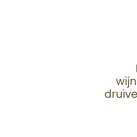
wij
druive