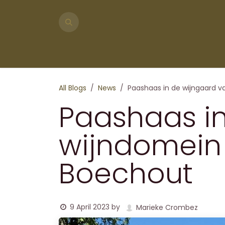
Skip to Content
Shop
About us
Visit us
Event venue
Our
All Blogs
News
Paashaas in de wijngaard 
Paashaas in
wijndomein
Boechout
9 April 2023
by
Marieke Crombez