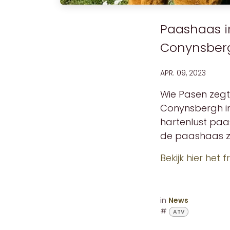
Paashaas i
Conynsber
APR. 09, 2023
​Wie Pasen zeg
Conynsbergh i
hartenlust paa
de paashaas ze
Bekijk hier het
in
News
#
ATV