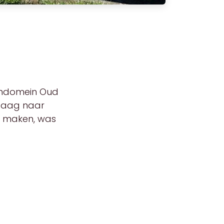
ijndomein Oud
ndaag naar
e maken, was