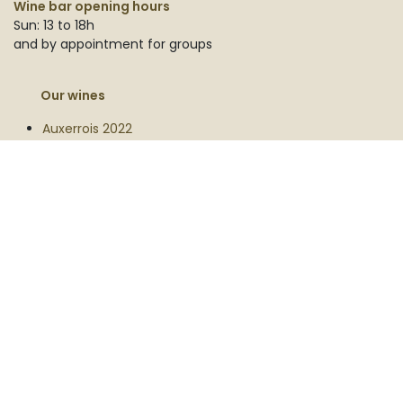
Wine bar opening hours
Sun: 13 to 18h
and by appointment for groups
Our wines
Auxerrois 2022
Auxerrois Acacia 2020
Auxerrois Belgian Oak 2022
Auxerrois Taille 2024
Chardonnay 2023
Muscat 2023
Rosé Parel 2021
Rosé Parel 2023
Parel Chardonnay 2022
Pinot Blanc 2022
Pinot Hoevere Veld 2022
Pinot Noir 2023
Field Blend 2024
Gamay 2025