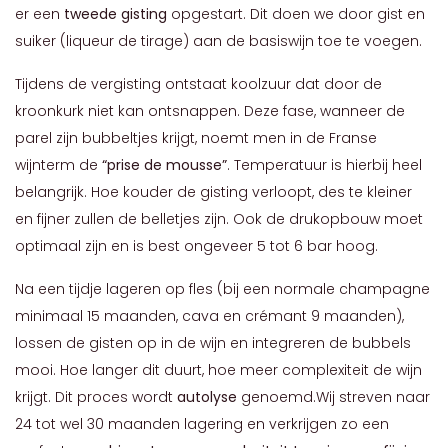
er een
tweede gisting
opgestart. Dit doen we door gist en
suiker (liqueur de tirage) aan de basiswijn toe te voegen.
Tijdens de vergisting ontstaat koolzuur dat door de
kroonkurk niet kan ontsnappen. Deze fase, wanneer de
parel zijn bubbeltjes krijgt, noemt men in de Franse
wijnterm de
“prise de mousse”
. Temperatuur is hierbij heel
belangrijk. Hoe kouder de gisting verloopt, des te kleiner
en fijner zullen de belletjes zijn. Ook de drukopbouw moet
optimaal zijn en is best ongeveer 5 tot 6 bar hoog.
Na een tijdje lageren op fles (bij een normale champagne
minimaal 15 maanden, cava en crémant 9 maanden),
lossen de gisten op in de wijn en integreren de bubbels
mooi. Hoe langer dit duurt, hoe meer complexiteit de wijn
krijgt. Dit proces wordt
autolyse
genoemd.Wij streven naar
24 tot wel 30 maanden lagering en verkrijgen zo een