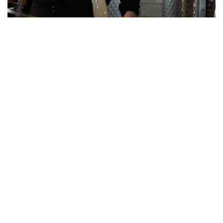
Om af te sluiten, beste vrienden, nog eentje uit mijn
persoonlijke BZN-collectie:
Als de natuur je omver blaast, blijf dan eventjes liggen en
neem de tijd om eens naar de sterren te kijken...
Team Oud Conynsbergh
in
Nieuws uit de wijngaard