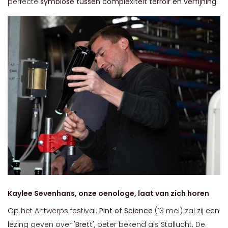
perfecte
symbiose tussen complexiteit terroir en verfijning.
Kaylee Sevenhans, onze oenologe, laat van zich horen
Op het Antwerps festival:
Pint of Science
(13 mei) zal zij een
lezing geven over
'Brett'
, beter bekend als Stallucht. De