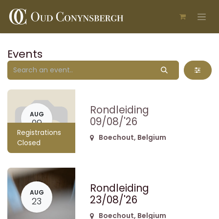
Skip to Content
Events
Rondleiding
AUG
09/08/'26
09
Registrations
Boechout
,
Belgium
Closed
Rondleiding
AUG
23/08/'26
23
Boechout
,
Belgium