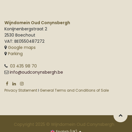
Wijndomein Oud Conynsbergh
Konijnenbergstraat 2
2530 Boechout
VAT: BE0550487272
Google maps
Parking
03 435 98 70
info@oudconynsbergh.be
Privacy Statement
I
General Terms and Conditions of Sale
Copyright 2025 © Wijndomein Oud Conynsbergh
English (UK)