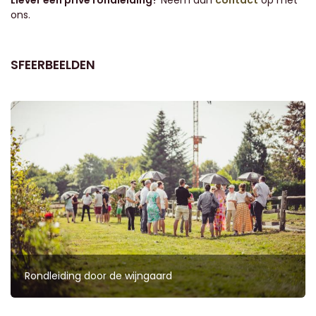
Liever een privé rondleiding?
Neem dan
contact
op met
ons.
SFEERBEELDEN
Rondleiding door de wijngaard