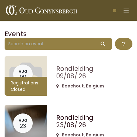
Skip to Content
Events
Rondleiding
AUG
09/08/'26
09
Registrations
Boechout
,
Belgium
Closed
Rondleiding
AUG
23/08/'26
23
Boechout
,
Belgium