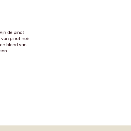
wijn de pinot
 van pinot noir
 een blend van
 een