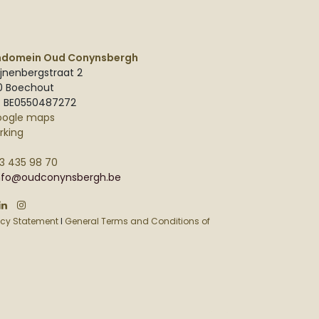
ndomein Oud Conynsbergh
jnenbergstraat 2
0 Boechout
: BE0550487272
oogle maps
rking
3 435 98 70
nfo@oudconynsbergh.be
acy Statement
I
General Terms and Conditions of