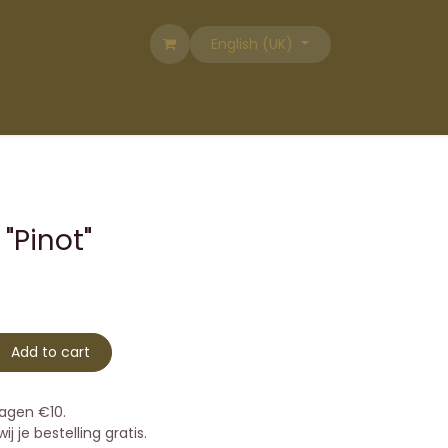
English (UK)
"Pinot"
Add to cart
agen €10.
j je bestelling gratis.