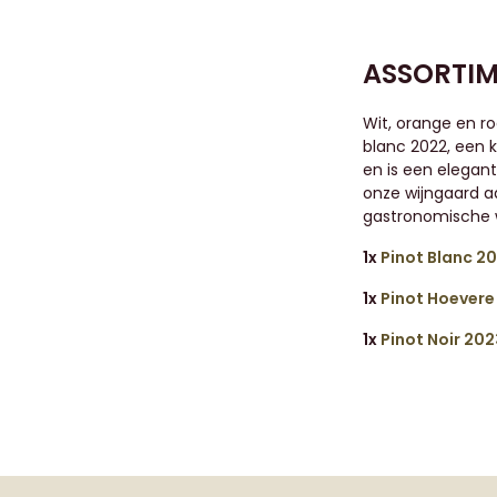
ASSORTIM
Wit, orange en ro
blanc 2022, een k
en is een elegant
onze wijngaard aa
gastronomische w
1x
Pinot Blanc 2
1x
Pinot Hoevere
1x
Pinot Noir 202