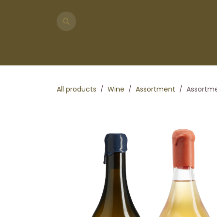
Skip to Content
Shop
About us
Visit us
Event venue
Our
All products
Wine
Assortment
Assortme