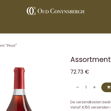
 Wines
Vineyard
Partners
Contact
Press
nt "Pinot"
Assortment 
72.73
€
De verzendkosten bedr
Vanaf €150 verzenden wi