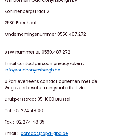
Wijndomein Oud Conynsbergh BV
Konijnenbergstraat 2
2530 Boechout
Ondernemingsnummer 0550.487.272
BTW nummer BE
0550.487.272
Email contactpersoon privacyzaken :
info@oudconynsbergh.be
U kan eveneens contact opnemen met de
Gegevensbeschermingsautoriteit via :
Drukpersstraat 35, 1000 Brussel
Tel :
02 274 48 00
Fax : 02 274 48 35
Email :
contact@apd-gba.be