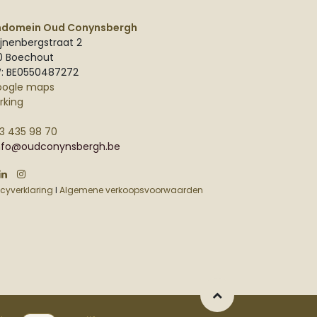
ndomein Oud Conynsbergh
jnenbergstraat 2
0 Boechout
: BE0550487272
oogle maps
rking
3 435 98 70
nfo@oudconynsbergh.be
acyverklaring
I
Algemene verkoopsvoorwaarden