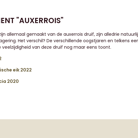
ENT "AUXERROIS"
ijn allemaal gemaakt van de auxerrois druif, zijn alledrie natuurli
agering. Het verschil? De verschillende oogstjaren en telkens e
 veelzijdigheid van deze druif nog maar eens toont.
2
ische eik 2022
cia 2020