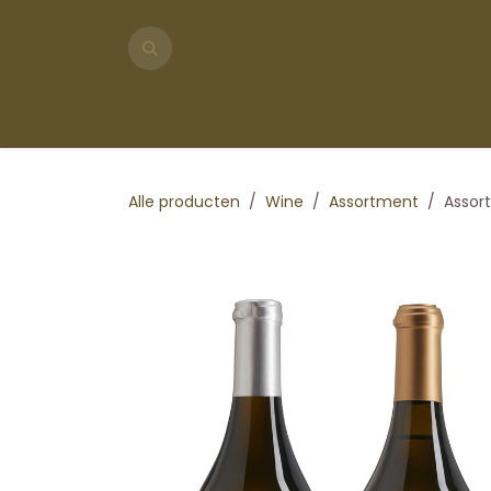
Overslaan naar inhoud
Shop
Over ons
Bezoek ons
Eventlocatie
Alle producten
Wine
Assortment
Assort