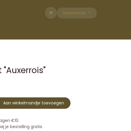
Nederlands
 "Auxerrois"
Aan winkelmandje toevoegen
agen €10.
j je bestelling gratis.