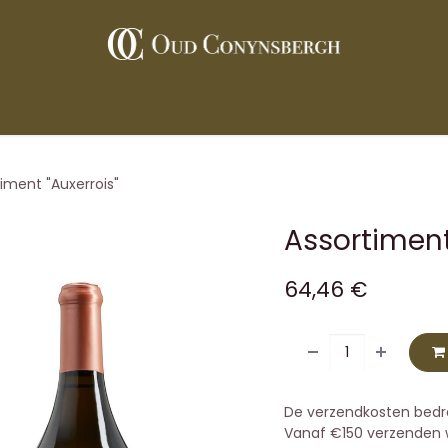
De wijnen
Wijngaard
Restaurants
Contact
Pers
iment "Auxerrois"
Assortiment
64,46
€
De verzendkosten bedr
Vanaf €150 verzenden wi