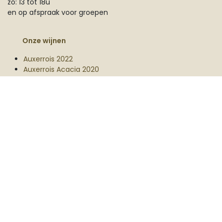
zo: 13 tot 18u
en op afspraak voor groepen
Onze wijnen
Auxerrois 2022
Auxerrois Acacia 2020
Auxerrois Belgische Eik 2022
Auxerrois Taille 2024
Chardonnay 2023
Muscat 2023
Rosé Parel 2021
Rosé Parel 2023
Parel Chardonnay 2022
Pinot Blanc 2022
Pinot Hoevere Veld 2022
Pinot Noir 2023
Field Blend 2024
Gamay 2025