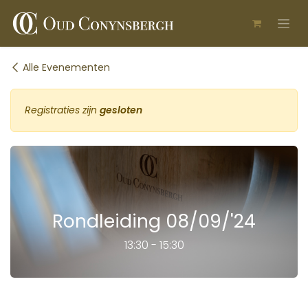
Overslaan naar inhoud
Alle Evenementen
Registraties zijn
gesloten
Rondleiding 08/09/'24
13:30 - 15:30