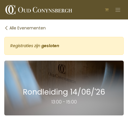
Overslaan naar inhoud
Alle Evenementen
Registraties zijn
gesloten
Rondleiding 14/06/'26
13:00 - 15:00