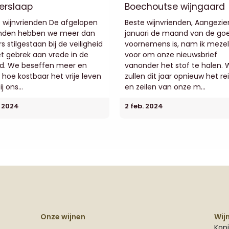
erslaap
Boechoutse wijngaard
 wijnvrienden De afgelopen
Beste wijnvrienden, Aangezie
den hebben we meer dan
januari de maand van de go
s stilgestaan bij de veiligheid
voornemens is, nam ik mezel
t gebrek aan vrede in de
voor om onze nieuwsbrief
ld. We beseffen meer en
vanonder het stof te halen.
hoe kostbaar het vrije leven
zullen dit jaar opnieuw het re
ij ons...
en zeilen van onze m...
. 2024
2 feb. 2024
Onze wijnen
Wij
Koni