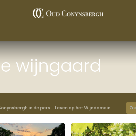
De wijnen
Wijngaard
Restaurants
Contact
Pers
de wijngaard
onynsbergh in de pers
Leven op het Wijndomein