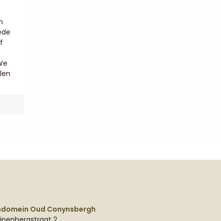
n
ede
f
 We
ilen
ndomein Oud Conynsbergh
jnenbergstraat 2