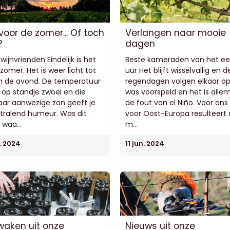
 voor de zomer... Of toch
Verlangen naar mooie
?
dagen
wijnvrienden Eindelijk is het
Beste kameraden van het ee
zomer. Het is weer licht tot
uur Het blijft wisselvallig en d
in de avond. De temperatuur
regendagen volgen elkaar op
 op standje zwoel en die
was voorspeld en het is alle
ar aanwezige zon geeft je
de fout van el Niño. Voor ons
tralend humeur. Was dit
voor Oost-Europa resulteert d
waa...
m...
l. 2024
11 jun. 2024
aken uit onze
Nieuws uit onze