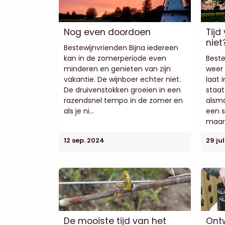
Nog even doordoen
Tijd
niet
Bestewijnvrienden Bijna iedereen
kan in de zomerperiode even
Beste
minderen en genieten van zijn
weer 
vakantie. De wijnboer echter niet.
laat 
De druivenstokken groeien in een
staat
razendsnel tempo in de zomer en
alsma
als je ni...
een s
maar 
12 sep. 2024
29 ju
De mooiste tijd van het
Ontw