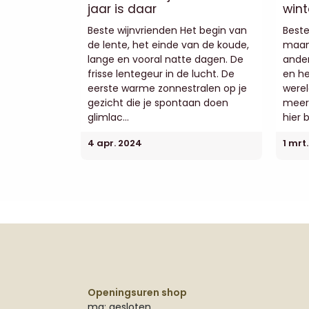
jaar is daar
wint
Beste wijnvrienden Het begin van
Beste
de lente, het einde van de koude,
maan
lange en vooral natte dagen. De
ander
frisse lentegeur in de lucht. De
en he
eerste warme zonnestralen op je
were
gezicht die je spontaan doen
meer 
glimlac...
hier b
4 apr. 2024
1 mrt
Openingsuren shop
ma: gesloten